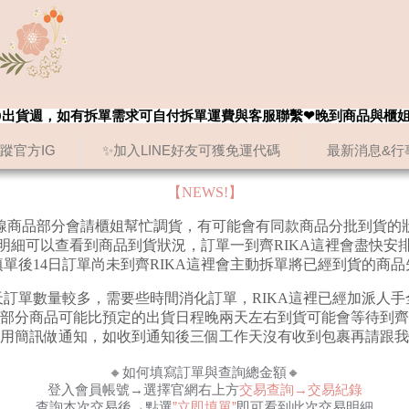
8/20出貨週，如有拆單需求可自付拆單運費與客服聯繫❤晚到商品與櫃
追蹤官方IG
✨加入LINE好友可獲免運代碼
最新消息&行