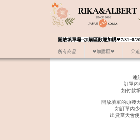
開放填單囉~加購區歡迎加購❤7/31~
所有商品
❤加購區❤
🎈