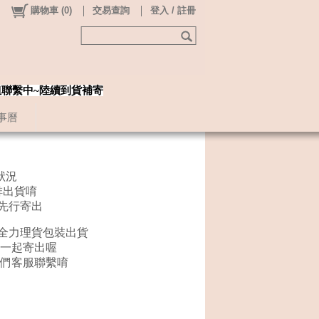
購物車
(
0
)
交易查詢
登入 / 註冊
姐聯繫中~陸續到貨補寄
事曆