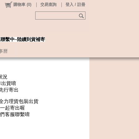
購物車
(
0
)
交易查詢
登入 / 註冊
姐聯繫中~陸續到貨補寄
事曆