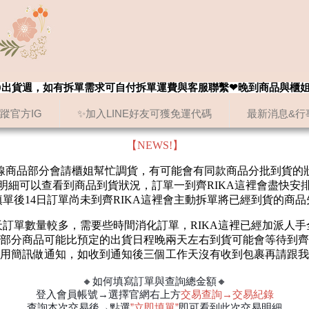
8/20出貨週，如有拆單需求可自付拆單運費與客服聯繫❤晚到商品與櫃
追蹤官方IG
✨加入LINE好友可獲免運代碼
最新消息&行