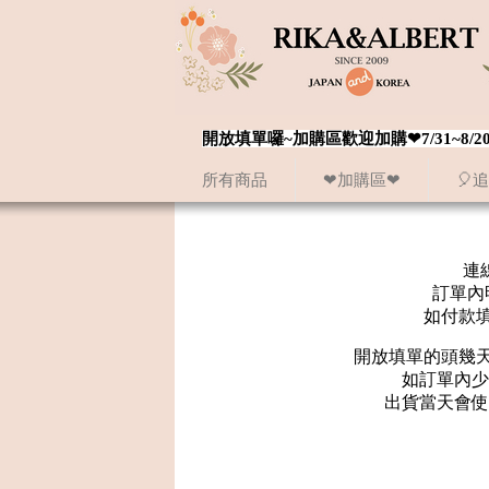
開放填單囉~加購區歡迎加購❤7/31~
所有商品
❤加購區❤
🎈