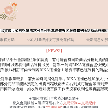
8/20出貨週，如有拆單需求可自付拆單運費與客服聯繫❤晚到商品與櫃
追蹤官方IG
✨加入LINE好友可獲免運代碼
最新消息&行