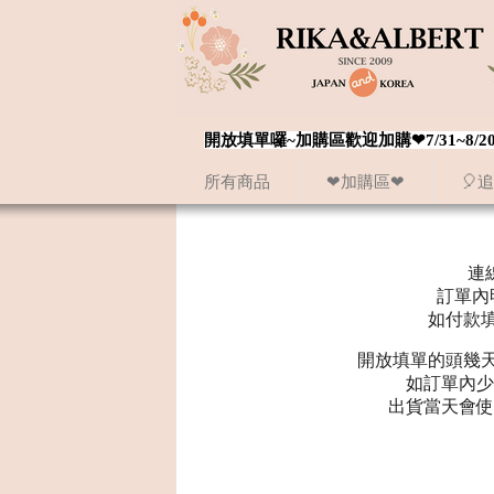
開放填單囉~加購區歡迎加購❤7/31~
所有商品
❤加購區❤
🎈