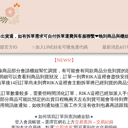
8/20出貨週，如有拆單需求可自付拆單運費與客服聯繫❤晚到商品與櫃
追蹤官方IG
✨加入LINE好友可獲免運代碼
最新消息&行