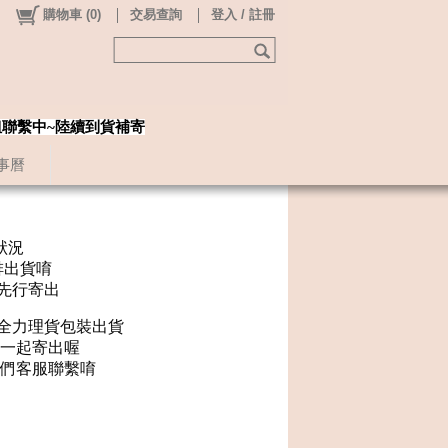
購物車
(
0
)
交易查詢
登入 / 註冊
姐聯繫中~陸續到貨補寄
事曆