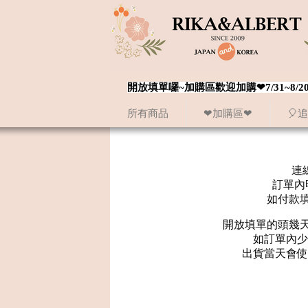
開放填單囉~加購區歡迎加購❤7/31~
所有商品
❤加購區❤
🎈