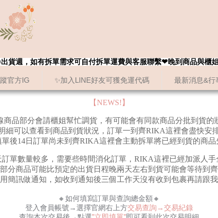
8/20出貨週，如有拆單需求可自付拆單運費與客服聯繫❤晚到商品與櫃
追蹤官方IG
✨加入LINE好友可獲免運代碼
最新消息&行