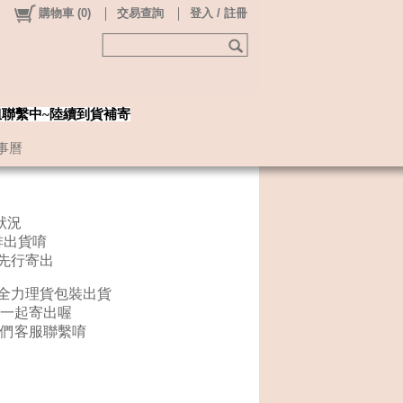
購物車
(
0
)
交易查詢
登入 / 註冊
姐聯繫中~陸續到貨補寄
事曆