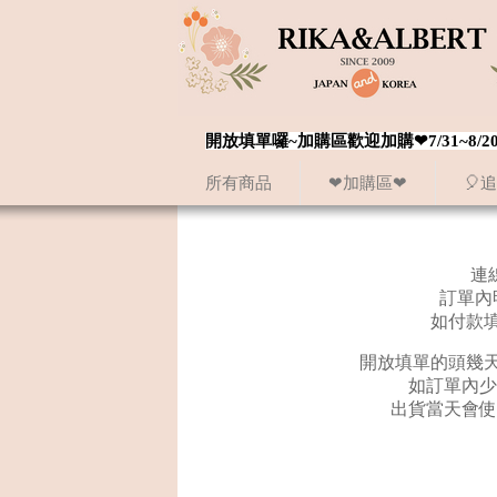
開放填單囉~加購區歡迎加購❤7/31~
所有商品
❤加購區❤
🎈