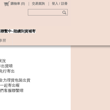
購物車
(
0
)
交易查詢
登入 / 註冊
姐聯繫中~陸續到貨補寄
事曆