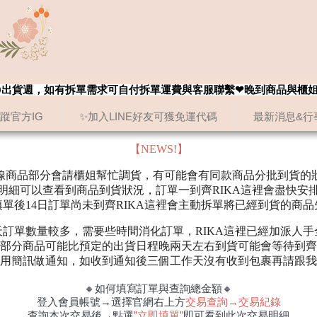
8/20出貨週，如有拆單需求可自付拆單運費與客服聯繫❤晚到商品與櫃
追蹤官方IG
✨加入LINE好友可獲免運代碼
最新消息&行