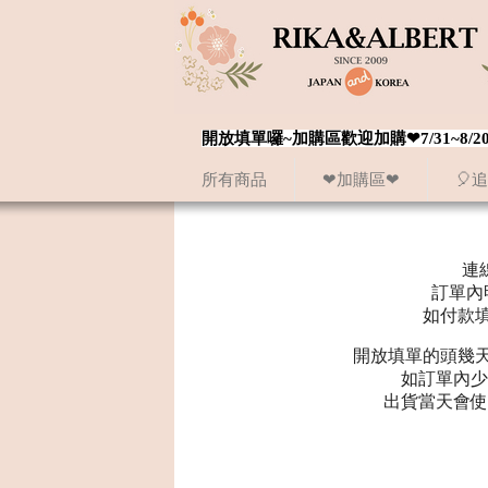
開放填單囉~加購區歡迎加購❤7/31~
所有商品
❤加購區❤
🎈