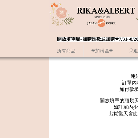
開放填單囉~加購區歡迎加購❤7/31~
所有商品
❤加購區❤
🎈