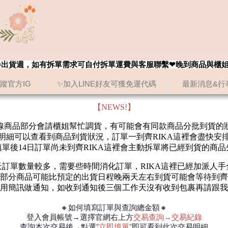
8/20出貨週，如有拆單需求可自付拆單運費與客服聯繫❤晚到商品與櫃
追蹤官方IG
✨加入LINE好友可獲免運代碼
最新消息&行