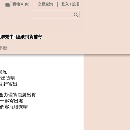
購物車
(
0
)
交易查詢
登入 / 註冊
姐聯繫中~陸續到貨補寄
事曆