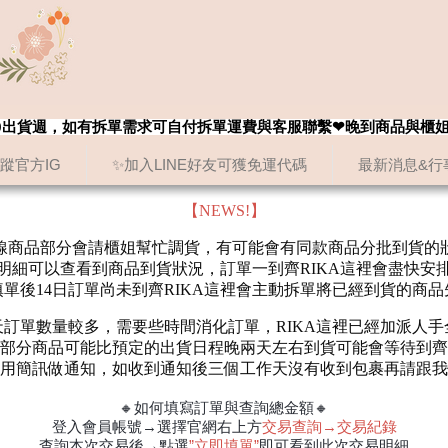
8/20出貨週，如有拆單需求可自付拆單運費與客服聯繫❤晚到商品與櫃
追蹤官方IG
✨加入LINE好友可獲免運代碼
最新消息&行