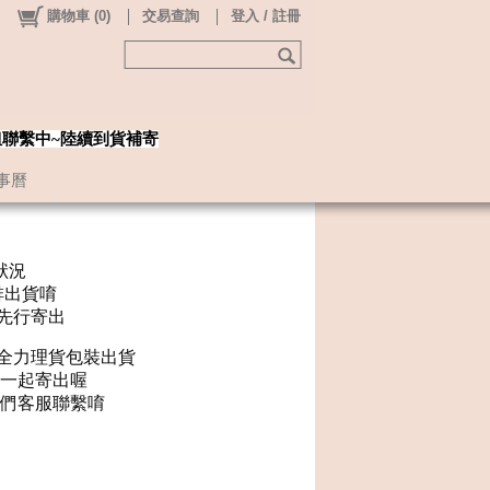
購物車
(
0
)
交易查詢
登入 / 註冊
姐聯繫中~陸續到貨補寄
事曆