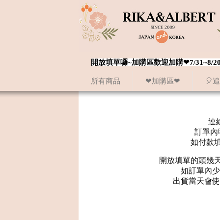
開放填單囉~加購區歡迎加購❤7/31~
所有商品
❤加購區❤
🎈