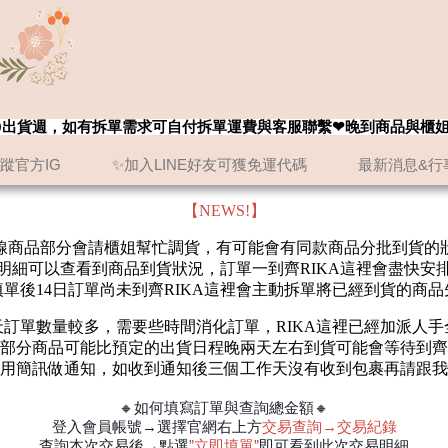
8/20出貨週，如有拆單需求可自付拆單運費與客服聯繫❤晚到商品與櫃
追蹤官方IG
✨加入LINE好友可獲免運代碼
最新消息&行