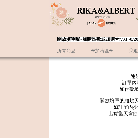
開放填單囉~加購區歡迎加購❤7/31~
所有商品
❤加購區❤
🎈