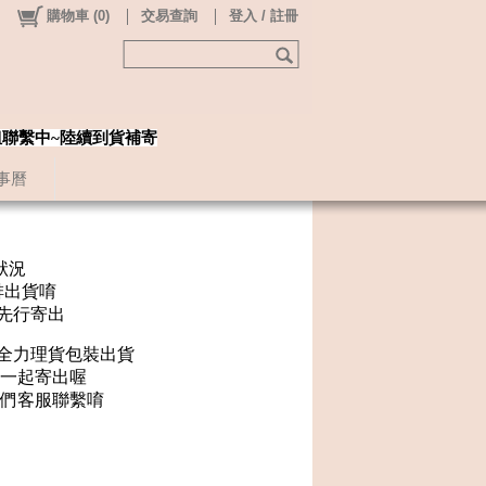
購物車
(
0
)
交易查詢
登入 / 註冊
姐聯繫中~陸續到貨補寄
事曆