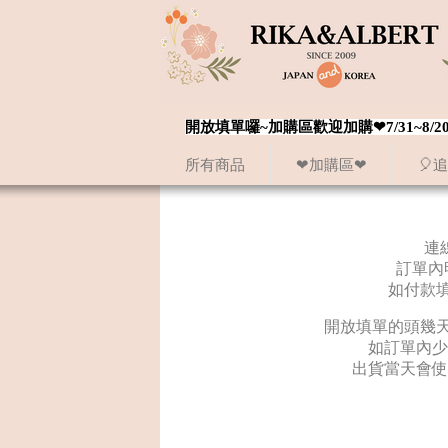
開放填單囉~加購區歡迎加購❤7/31~
所有商品
❤加購區❤
🎈