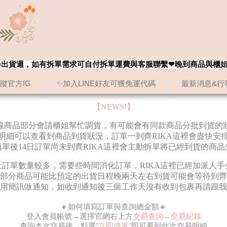
8/20出貨週，如有拆單需求可自付拆單運費與客服聯繫❤晚到商品與櫃
追蹤官方IG
✨加入LINE好友可獲免運代碼
最新消息&行