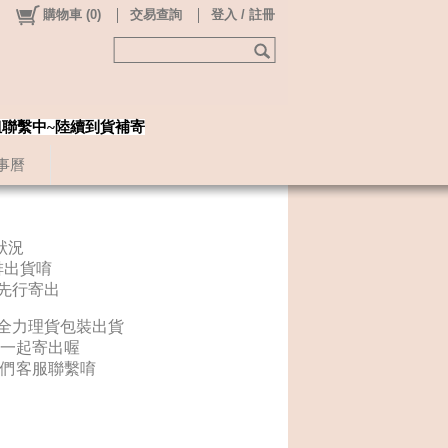
購物車
(
0
)
交易查詢
登入 / 註冊
姐聯繫中~陸續到貨補寄
事曆