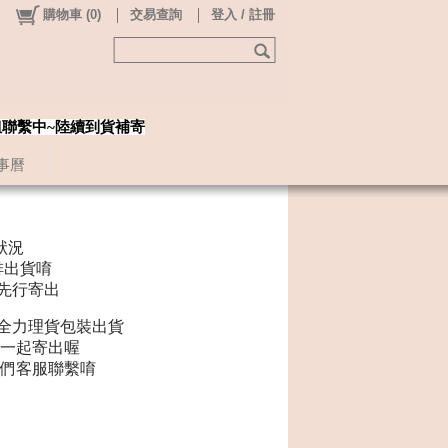
購物車
(
0
)
交易查詢
登入 / 註冊
姐聯繫中~陸續到貨補寄
事曆