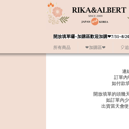
開放填單囉~加購區歡迎加購❤7/31~
所有商品
❤加購區❤
🎈