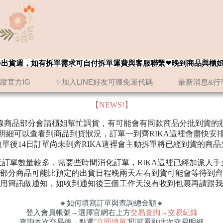
8/20出貨週，如有拆單需求可自付拆單運費與客服聯繫❤晚到商品與櫃
追蹤官方IG
✨加入LINE好友可獲免運代碼
最新消息&行