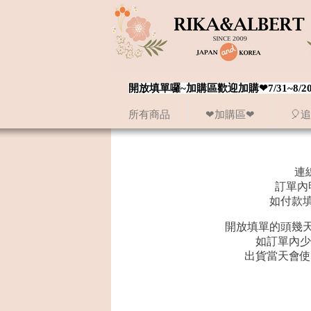
開放填單囉~加購區歡迎加購❤7/31~
所有商品
❤加購區❤
🎈