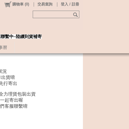
購物車
(
0
)
交易查詢
登入 / 註冊
姐聯繫中~陸續到貨補寄
事曆