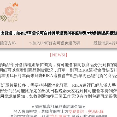
8/20出貨週，如有拆單需求可自付拆單運費與客服聯繫❤晚到商品與櫃
追蹤官方IG
✨加入LINE好友可獲免運代碼
最新消息&行