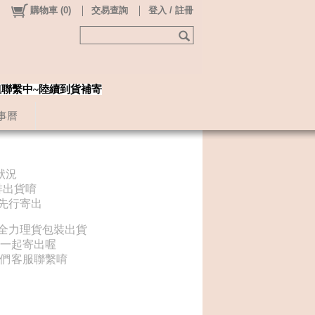
購物車
(
0
)
交易查詢
登入 / 註冊
姐聯繫中~陸續到貨補寄
事曆