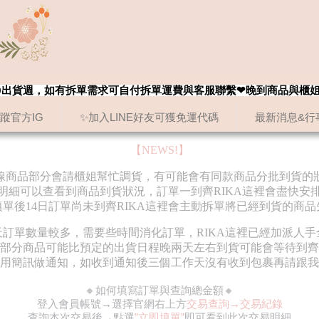
8/20出貨週，如有拆單需求可自付拆單運費與客服聯繫❤晚到商品與櫃
追蹤官方IG
✨加入LINE好友可獲免運代碼
最新消息&行