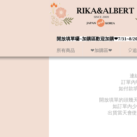
開放填單囉~加購區歡迎加購❤7/31~
所有商品
❤加購區❤
🎈