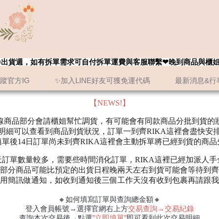
8/20出貨週，如有拆單需求可自付拆單運費與客服聯繫❤晚到商品與櫃
追蹤官方IG
✨加入LINE好友可獲免運代碼
最新消息&行