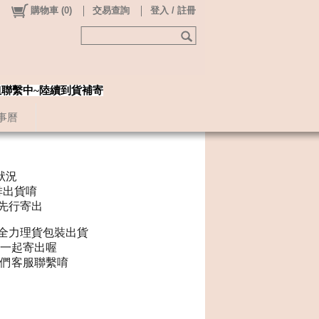
購物車
(
0
)
交易查詢
登入 / 註冊
姐聯繫中~陸續到貨補寄
事曆