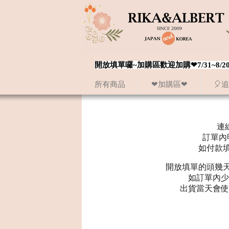
開放填單囉~加購區歡迎加購❤7/31~
所有商品
❤加購區❤
🎈