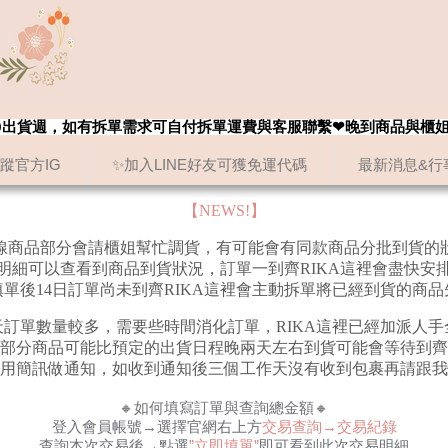
8/20出貨週，如有拆單需求可自付拆單運費與客服聯繫❤晚到商品與櫃
追蹤官方IG
✨加入LINE好友可獲免運代碼
最新消息&行