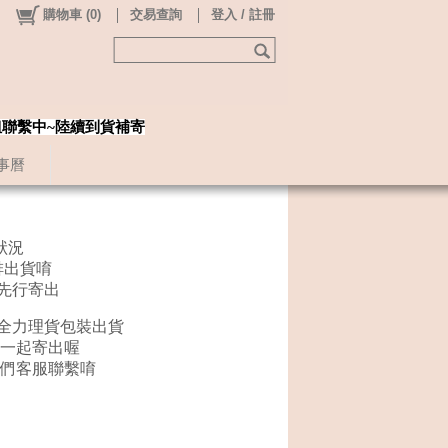
購物車
(
0
)
交易查詢
登入 / 註冊
姐聯繫中~陸續到貨補寄
事曆