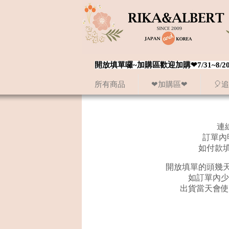
開放填單囉~加購區歡迎加購❤7/31~
所有商品
❤加購區❤
🎈