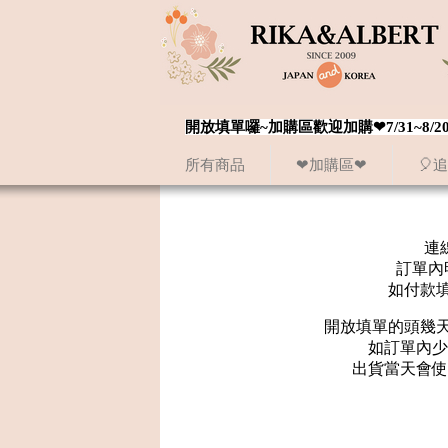
開放填單囉~加購區歡迎加購❤7/31~
所有商品
❤加購區❤
🎈