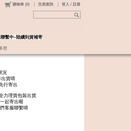
購物車
(
0
)
交易查詢
登入 / 註冊
姐聯繫中~陸續到貨補寄
事曆