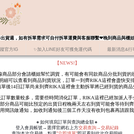
8/20出貨週，如有拆單需求可自付拆單運費與客服聯繫❤晚到商品與櫃
追蹤官方IG
✨加入LINE好友可獲免運代碼
最新消息&行