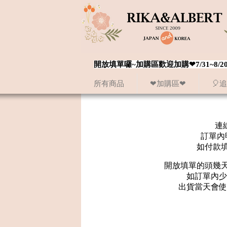
開放填單囉~加購區歡迎加購❤7/31~
所有商品
❤加購區❤
🎈