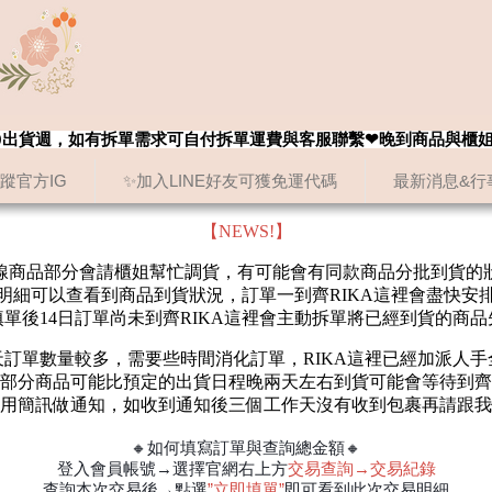
8/20出貨週，如有拆單需求可自付拆單運費與客服聯繫❤晚到商品與櫃
追蹤官方IG
✨加入LINE好友可獲免運代碼
最新消息&行