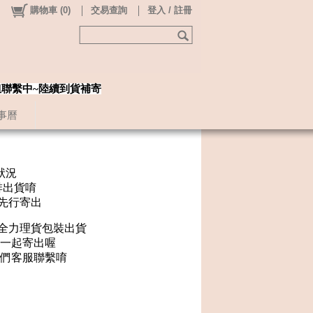
購物車
(
0
)
交易查詢
登入 / 註冊
姐聯繫中~陸續到貨補寄
事曆