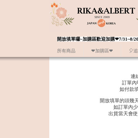
開放填單囉~加購區歡迎加購❤7/31~
所有商品
❤加購區❤
🎈