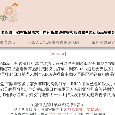
8/20出貨週，如有拆單需求可自付拆單運費與客服聯繫❤晚到商品與櫃
追蹤官方IG
✨加入LINE好友可獲免運代碼
最新消息&行