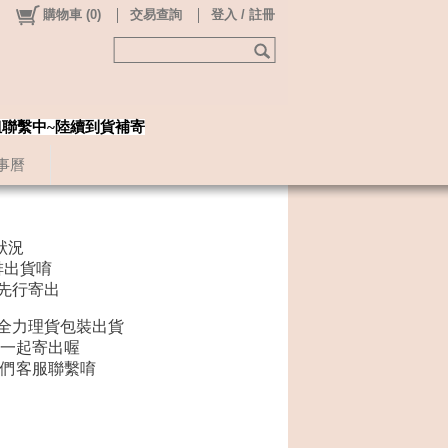
購物車
(
0
)
交易查詢
登入 / 註冊
姐聯繫中~陸續到貨補寄
事曆