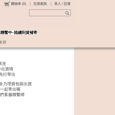
購物車
(
0
)
交易查詢
登入 / 註冊
姐聯繫中~陸續到貨補寄
事曆