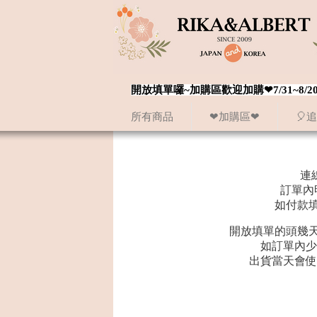
開放填單囉~加購區歡迎加購❤7/31~
所有商品
❤加購區❤
🎈