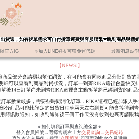
8/20出貨週，如有拆單需求可自付拆單運費與客服聯繫❤晚到商品與櫃
追蹤官方IG
✨加入LINE好友可獲免運代碼
最新消息&行