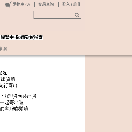
購物車
(
0
)
交易查詢
登入 / 註冊
姐聯繫中~陸續到貨補寄
事曆