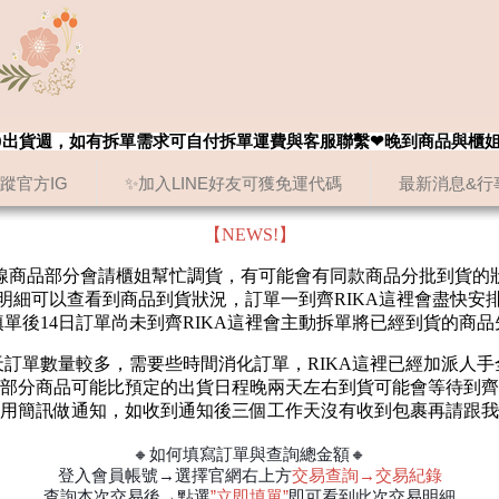
8/20出貨週，如有拆單需求可自付拆單運費與客服聯繫❤晚到商品與櫃
追蹤官方IG
✨加入LINE好友可獲免運代碼
最新消息&行