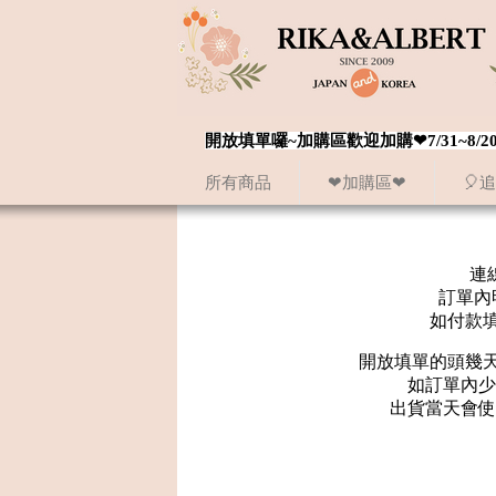
開放填單囉~加購區歡迎加購❤7/31~
所有商品
❤加購區❤
🎈