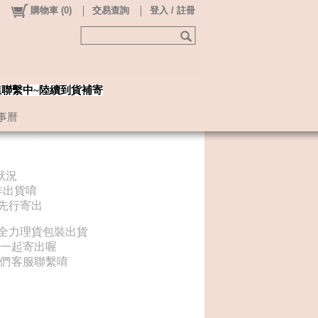
購物車
(
0
)
交易查詢
登入 / 註冊
姐聯繫中~陸續到貨補寄
事曆