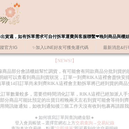
8/20出貨週，如有拆單需求可自付拆單運費與客服聯繫❤晚到商品與櫃
追蹤官方IG
✨加入LINE好友可獲免運代碼
最新消息&行