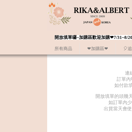
開放填單囉~加購區歡迎加購❤7/31~
所有商品
❤加購區❤
🎈