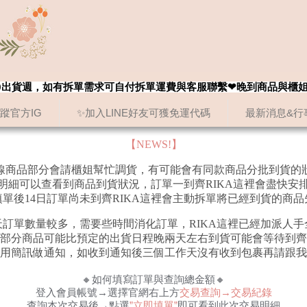
8/20出貨週，如有拆單需求可自付拆單運費與客服聯繫❤晚到商品與櫃
追蹤官方IG
✨加入LINE好友可獲免運代碼
最新消息&行