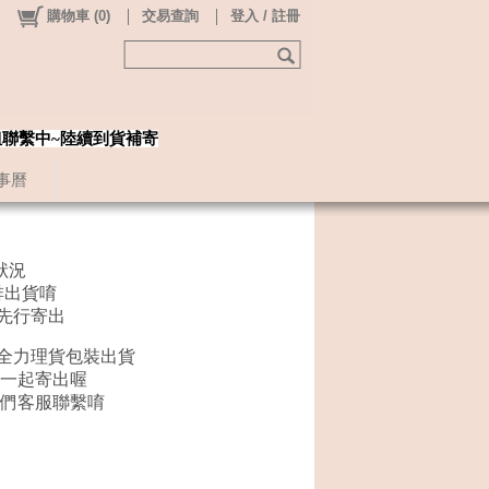
購物車
(
0
)
交易查詢
登入 / 註冊
姐聯繫中~陸續到貨補寄
事曆