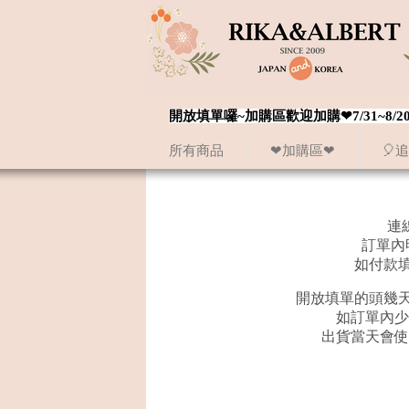
開放填單囉~加購區歡迎加購❤7/31~
所有商品
❤加購區❤
🎈