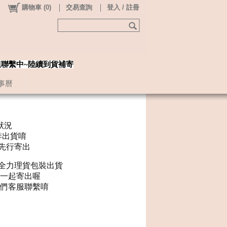
購物車
(
0
)
交易查詢
登入 / 註冊
姐聯繫中~陸續到貨補寄
事曆