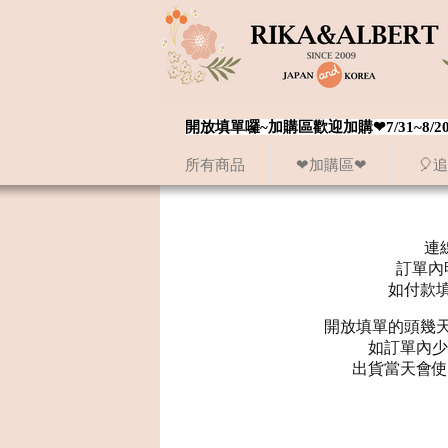
開放填單囉~加購區歡迎加購❤7/31~
所有商品
❤加購區❤
🎈