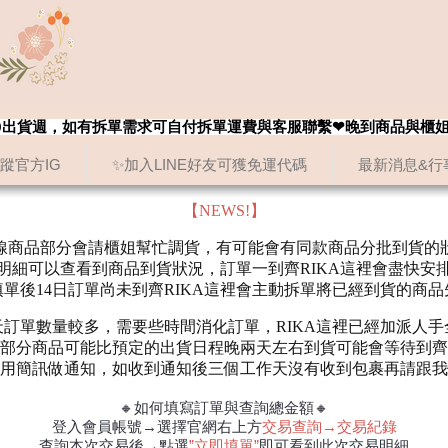
8/20出貨週，如有拆單需求可自付拆單運費與客服聯繫❤晚到商品與櫃
追蹤官方IG
✨加入LINE好友可獲免運代碼
最新消息&行