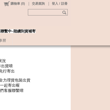
購物車
(
0
)
交易查詢
登入 / 註冊
姐聯繫中~陸續到貨補寄
事曆