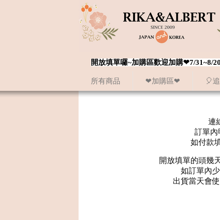
開放填單囉~加購區歡迎加購❤7/31~
所有商品
❤加購區❤
🎈