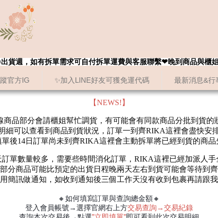
8/20出貨週，如有拆單需求可自付拆單運費與客服聯繫❤晚到商品與櫃
追蹤官方IG
✨加入LINE好友可獲免運代碼
最新消息&行