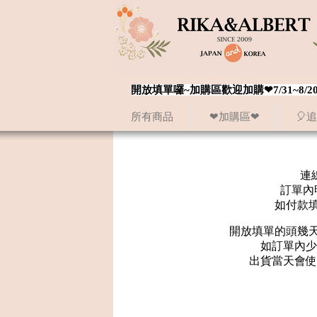
開放填單囉~加購區歡迎加購❤7/31~
所有商品
❤加購區❤
🎈