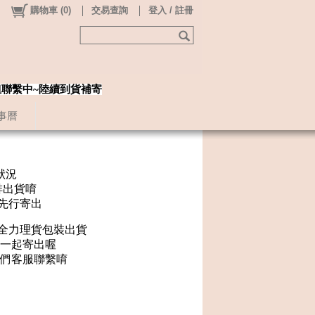
購物車
(
0
)
交易查詢
登入 / 註冊
姐聯繫中~陸續到貨補寄
事曆