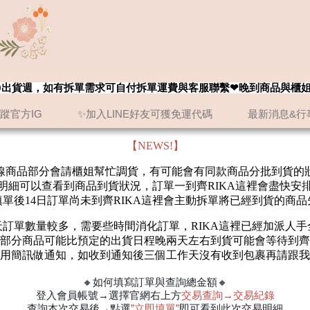
8/20出貨週，如有拆單需求可自付拆單運費與客服聯繫❤晚到商品與櫃
追蹤官方IG
✨加入LINE好友可獲免運代碼
最新消息&行