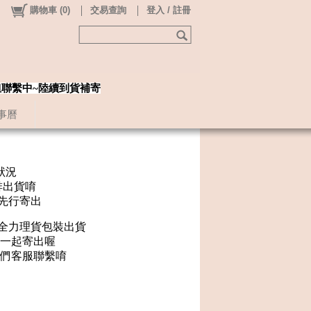
購物車
(
0
)
交易查詢
登入 / 註冊
姐聯繫中~陸續到貨補寄
事曆