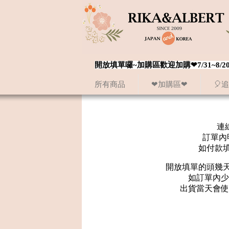
開放填單囉~加購區歡迎加購❤7/31~
所有商品
❤加購區❤
🎈