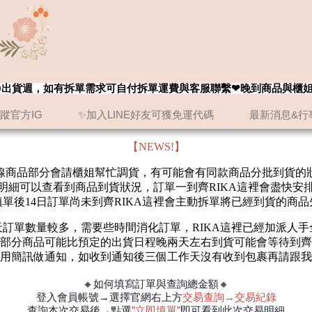
8/20出貨週，如有拆單需求可自付拆單運費與客服聯繫❤晚到商品與櫃
追蹤官方IG
✨加入LINE好友可獲免運代碼
最新消息&行