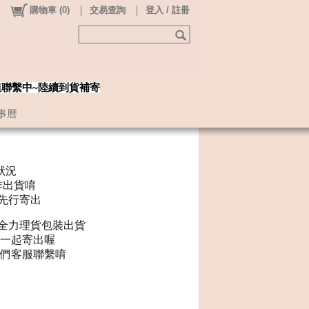
購物車
(
0
)
交易查詢
登入 / 註冊
姐聯繫中~陸續到貨補寄
事曆