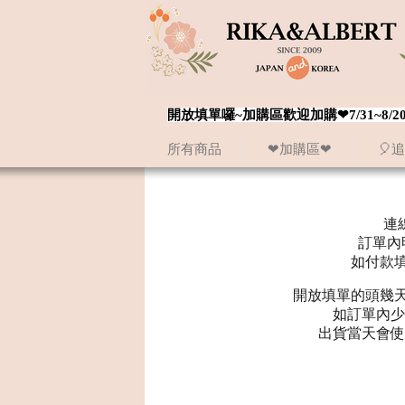
開放填單囉~加購區歡迎加購❤7/31~
所有商品
❤加購區❤
🎈