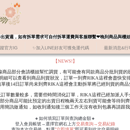
8/20出貨週，如有拆單需求可自付拆單運費與客服聯繫❤晚到商品與櫃
追蹤官方IG
✨加入LINE好友可獲免運代碼
最新消息&行