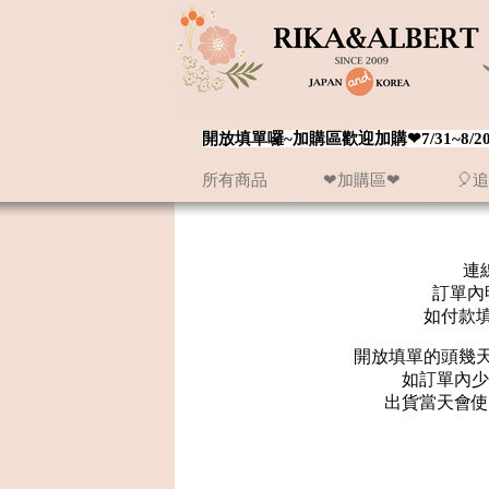
開放填單囉~加購區歡迎加購❤7/31~
所有商品
❤加購區❤
🎈