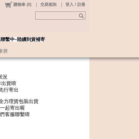
購物車
(
0
)
交易查詢
登入 / 註冊
姐聯繫中~陸續到貨補寄
事曆