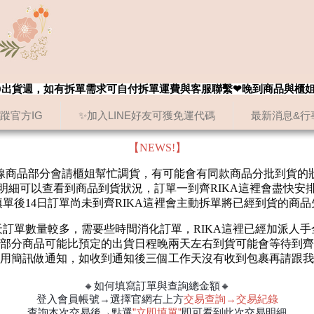
8/20出貨週，如有拆單需求可自付拆單運費與客服聯繫❤晚到商品與櫃
追蹤官方IG
✨加入LINE好友可獲免運代碼
最新消息&行