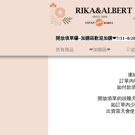
開放填單囉~加購區歡迎加購❤7/31~
所有商品
❤加購區❤
🎈