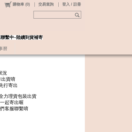
購物車
(
0
)
交易查詢
登入 / 註冊
姐聯繫中~陸續到貨補寄
事曆