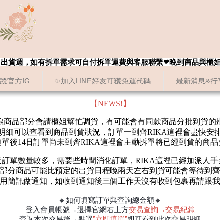
8/20出貨週，如有拆單需求可自付拆單運費與客服聯繫❤晚到商品與櫃
追蹤官方IG
✨加入LINE好友可獲免運代碼
最新消息&行