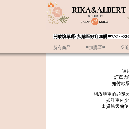
開放填單囉~加購區歡迎加購❤7/31~
所有商品
❤加購區❤
🎈