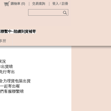
購物車
(
0
)
交易查詢
登入 / 註冊
姐聯繫中~陸續到貨補寄
事曆