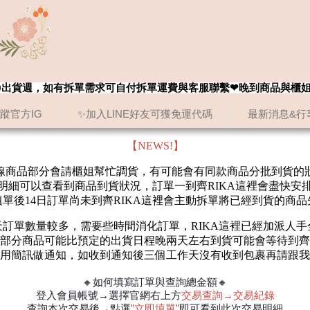
8/20出貨週，如有拆單需求可自付拆單運費與客服聯繫❤晚到商品與櫃
追蹤官方IG
✨加入LINE好友可獲免運代碼
最新消息&行