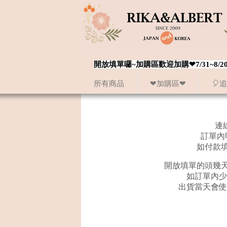
開放填單囉~加購區歡迎加購❤7/31~
所有商品
❤加購區❤
🎈