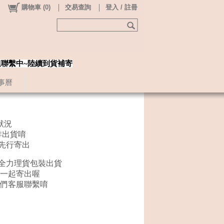
購物車
(
0
)
交易查詢
登入 / 註冊
姐聯繫中~陸續到貨補寄
事曆