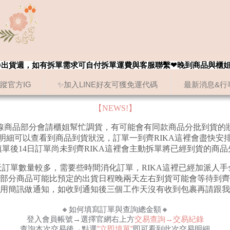
8/20出貨週，如有拆單需求可自付拆單運費與客服聯繫❤晚到商品與櫃
追蹤官方IG
✨加入LINE好友可獲免運代碼
最新消息&行