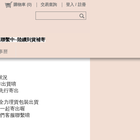
購物車
(
0
)
交易查詢
登入 / 註冊
姐聯繫中~陸續到貨補寄
事曆