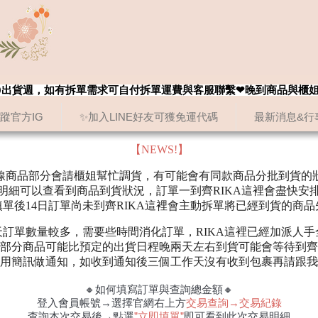
8/20出貨週，如有拆單需求可自付拆單運費與客服聯繫❤晚到商品與櫃
追蹤官方IG
✨加入LINE好友可獲免運代碼
最新消息&行