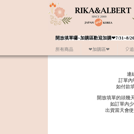
開放填單囉~加購區歡迎加購❤7/31~
所有商品
❤加購區❤
🎈