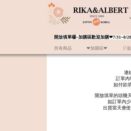
開放填單囉~加購區歡迎加購❤7/31~
所有商品
❤加購區❤
🎈