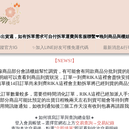
8/20出貨週，如有拆單需求可自付拆單運費與客服聯繫❤晚到商品與櫃
追蹤官方IG
✨加入LINE好友可獲免運代碼
最新消息&行