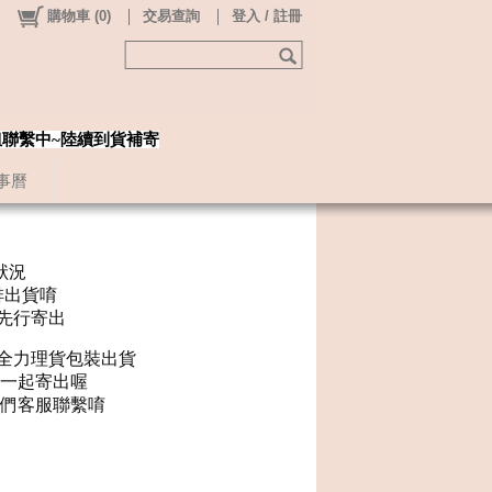
購物車
(
0
)
交易查詢
登入 / 註冊
姐聯繫中~陸續到貨補寄
事曆