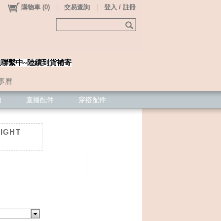
購物車
(
0
)
交易查詢
登入 / 註冊
姐聯繫中~陸續到貨補寄
事曆
物
直播配件
穿搭配件
LIGHT