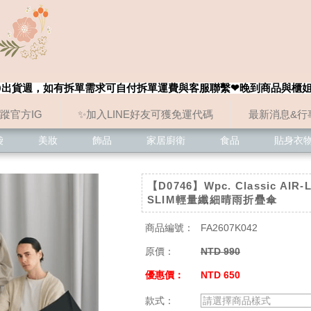
8/20出貨週，如有拆單需求可自付拆單運費與客服聯繫❤晚到商品與櫃
追蹤官方IG
✨加入LINE好友可獲免運代碼
最新消息&行
袋
美妝
飾品
家居廚衛
食品
貼身衣
【D0746】Wpc. Classic AIR-
SLIM輕量纖細晴雨折疊傘
商品編號：
FA2607K042
原價：
NTD 990
優惠價：
NTD 650
款式：
請選擇商品樣式