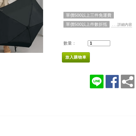
單價500以上三件免運費
單價500以上件數折抵
. . . 詳細內容
數量：
放入購物車