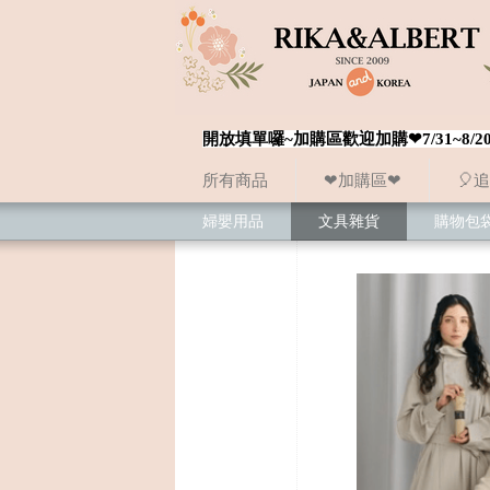
開放填單囉~加購區歡迎加購❤7/31~
所有商品
❤加購區❤
🎈
婦嬰用品
文具雜貨
購物包