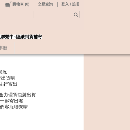
購物車
(
0
)
交易查詢
登入 / 註冊
姐聯繫中~陸續到貨補寄
事曆