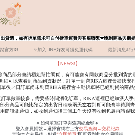
8/20出貨週，如有拆單需求可自付拆單運費與客服聯繫❤晚到商品與櫃
追蹤官方IG
✨加入LINE好友可獲免運代碼
最新消息&行