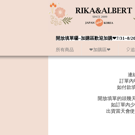
開放填單囉~加購區歡迎加購❤7/31~
所有商品
❤加購區❤
🎈