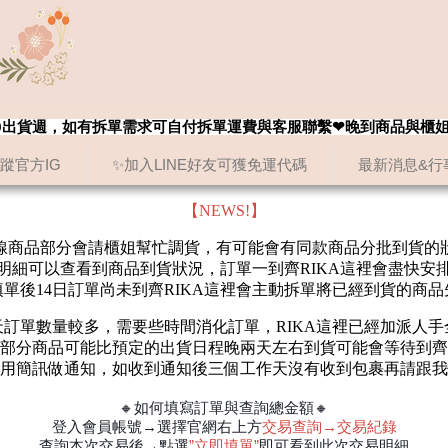
8/20出貨週，如有拆單需求可自付拆單運費與客服聯繫❤晚到商品與櫃
追蹤官方IG
✨加入LINE好友可獲免運代碼
最新消息&行