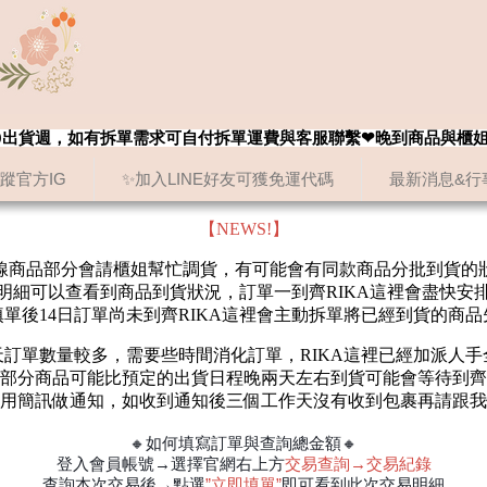
8/20出貨週，如有拆單需求可自付拆單運費與客服聯繫❤晚到商品與櫃
追蹤官方IG
✨加入LINE好友可獲免運代碼
最新消息&行