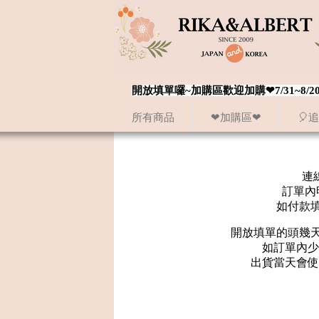
開放填單囉~加購區歡迎加購❤7/31~
所有商品
❤加購區❤
🎈