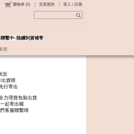
購物車
(
0
)
交易查詢
登入 / 註冊
姐聯繫中~陸續到貨補寄
事曆