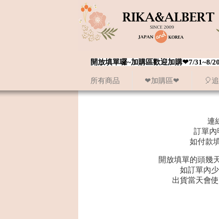
開放填單囉~加購區歡迎加購❤7/31~
所有商品
❤加購區❤
🎈