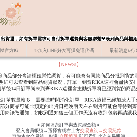
8/20出貨週，如有拆單需求可自付拆單運費與客服聯繫❤晚到商品與櫃
追蹤官方IG
✨加入LINE好友可獲免運代碼
最新消息&行