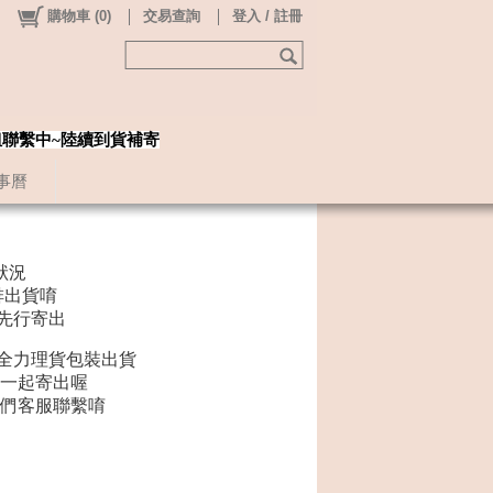
購物車
(
0
)
交易查詢
登入 / 註冊
姐聯繫中~陸續到貨補寄
事曆