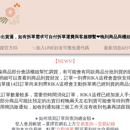
8/20出貨週，如有拆單需求可自付拆單運費與客服聯繫❤晚到商品與櫃
追蹤官方IG
✨加入LINE好友可獲免運代碼
最新消息&行