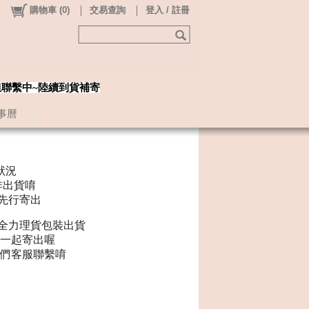
購物車
(
0
)
交易查詢
登入 / 註冊
姐聯繫中~陸續到貨補寄
事曆