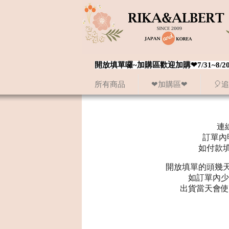
開放填單囉~加購區歡迎加購❤7/31~
所有商品
❤加購區❤
🎈