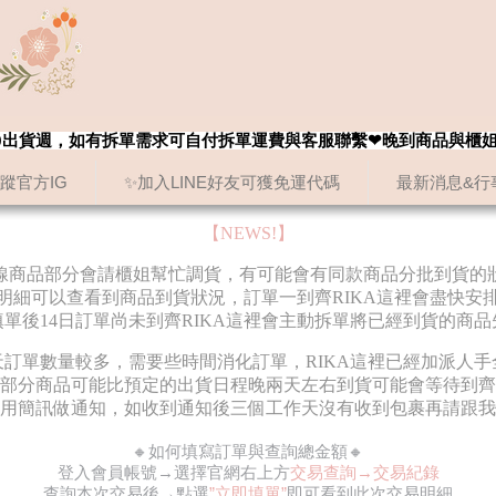
8/20出貨週，如有拆單需求可自付拆單運費與客服聯繫❤晚到商品與櫃
追蹤官方IG
✨加入LINE好友可獲免運代碼
最新消息&行