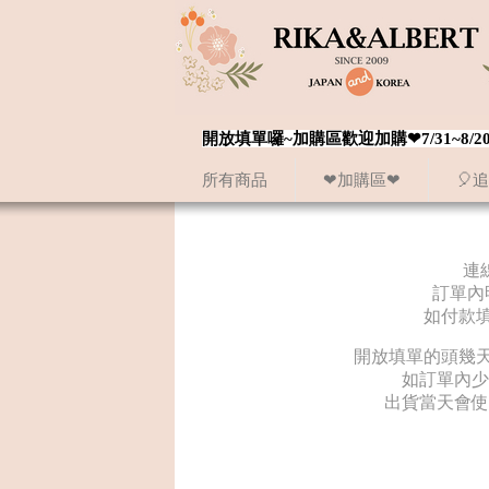
開放填單囉~加購區歡迎加購❤7/31~
所有商品
❤加購區❤
🎈