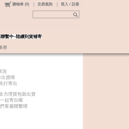
購物車
(
0
)
交易查詢
登入 / 註冊
姐聯繫中~陸續到貨補寄
事曆