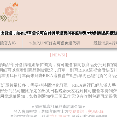
8/20出貨週，如有拆單需求可自付拆單運費與客服聯繫❤晚到商品與櫃
追蹤官方IG
✨加入LINE好友可獲免運代碼
最新消息&行