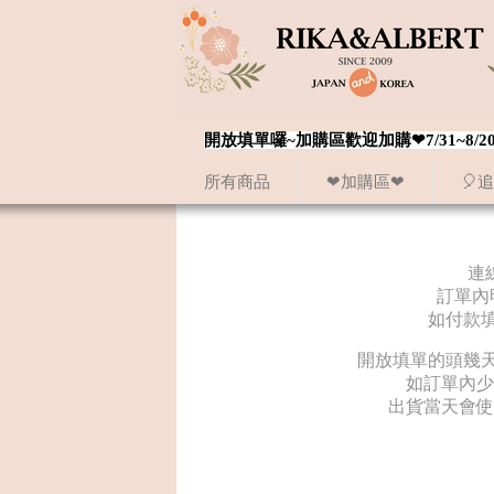
開放填單囉~加購區歡迎加購❤7/31~
所有商品
❤加購區❤
🎈