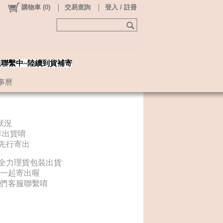
購物車
(
0
)
交易查詢
登入 / 註冊
姐聯繫中~陸續到貨補寄
事曆