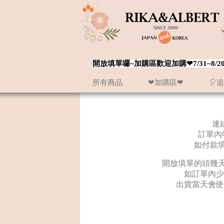
開放填單囉~加購區歡迎加購❤7/31~
所有商品
❤加購區❤
🎈