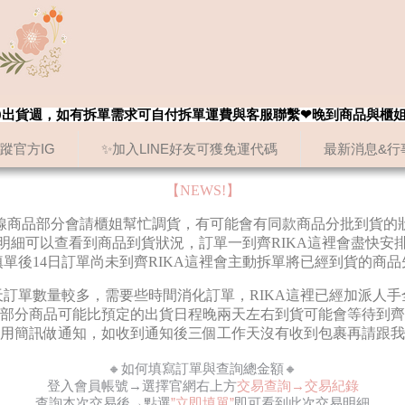
8/20出貨週，如有拆單需求可自付拆單運費與客服聯繫❤晚到商品與櫃
追蹤官方IG
✨加入LINE好友可獲免運代碼
最新消息&行