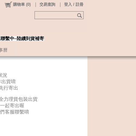
購物車
(
0
)
交易查詢
登入 / 註冊
姐聯繫中~陸續到貨補寄
事曆