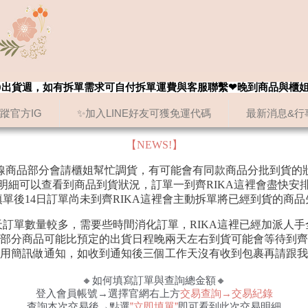
8/20出貨週，如有拆單需求可自付拆單運費與客服聯繫❤晚到商品與櫃
追蹤官方IG
✨加入LINE好友可獲免運代碼
最新消息&行