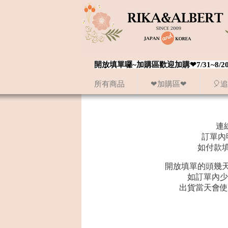
開放填單囉~加購區歡迎加購❤7/31~
所有商品
❤加購區❤
🎈