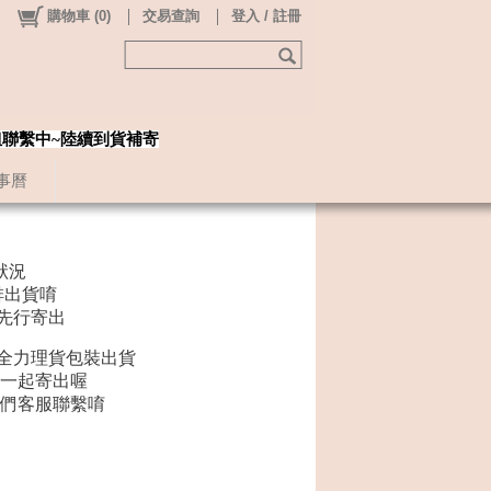
購物車
(
0
)
交易查詢
登入 / 註冊
姐聯繫中~陸續到貨補寄
事曆