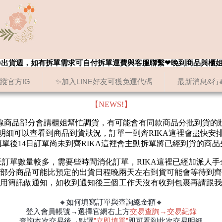
8/20出貨週，如有拆單需求可自付拆單運費與客服聯繫❤晚到商品與櫃
追蹤官方IG
✨加入LINE好友可獲免運代碼
最新消息&行