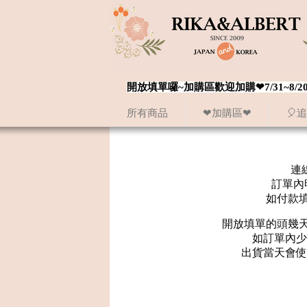
開放填單囉~加購區歡迎加購❤7/31~
所有商品
❤加購區❤
🎈