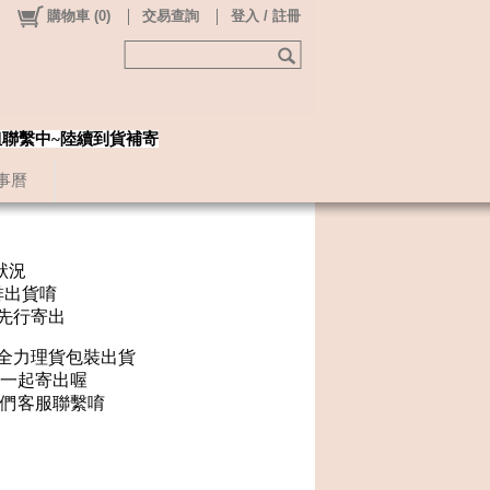
購物車
(
0
)
交易查詢
登入 / 註冊
姐聯繫中~陸續到貨補寄
事曆