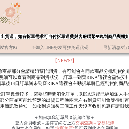
8/20出貨週，如有拆單需求可自付拆單運費與客服聯繫❤晚到商品與櫃
追蹤官方IG
✨加入LINE好友可獲免運代碼
最新消息&行