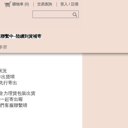
購物車
(
0
)
交易查詢
登入 / 註冊
姐聯繫中~陸續到貨補寄
事曆