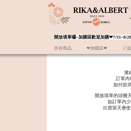
開放填單囉~加購區歡迎加購❤7/31~
所有商品
❤加購區❤
🎈