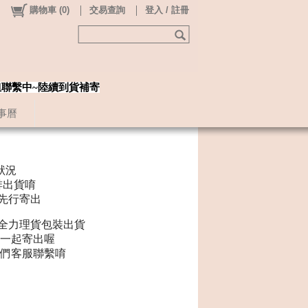
購物車
(
0
)
交易查詢
登入 / 註冊
姐聯繫中~陸續到貨補寄
事曆