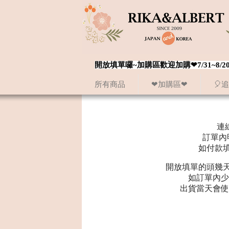
開放填單囉~加購區歡迎加購❤7/31~
所有商品
❤加購區❤
🎈