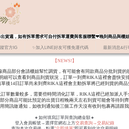
8/20出貨週，如有拆單需求可自付拆單運費與客服聯繫❤晚到商品與櫃
追蹤官方IG
✨加入LINE好友可獲免運代碼
最新消息&行