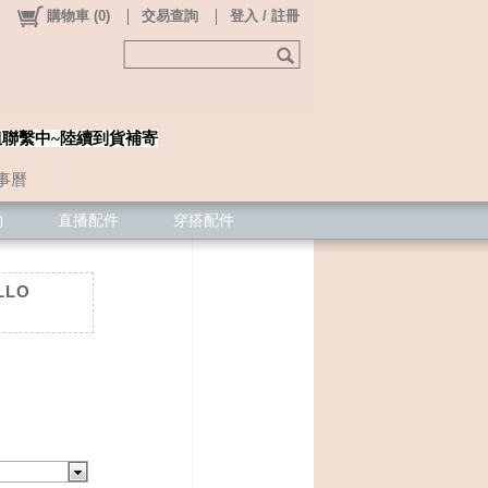
購物車
(
0
)
交易查詢
登入 / 註冊
姐聯繫中~陸續到貨補寄
事曆
物
直播配件
穿搭配件
LLO