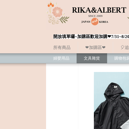
開放填單囉~加購區歡迎加購❤7/31~
所有商品
❤加購區❤
🎈
婦嬰用品
文具雜貨
購物包