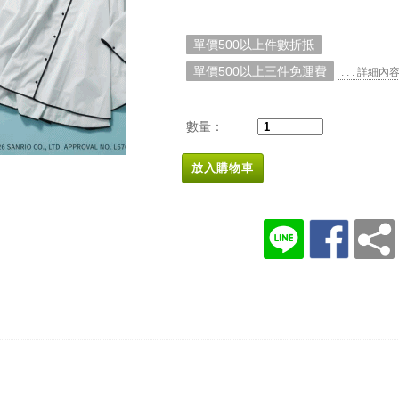
單價500以上件數折抵
單價500以上三件免運費
. . . 詳細內
數量：
放入購物車