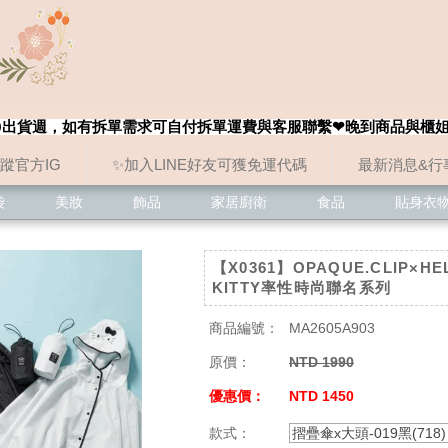
8/20出貨週，如有拆單需求可自付拆單運費與客服聯繫❤晚到商品與櫃
追蹤官方IG
✨加入LINE好友可獲免運代碼
最新消息&行
袋
美妝
飾品
家居廚衛
食品
貼身衣
【X0361】OPAQUE.CLIP×HE
KITTY率性時尚聯名系列
商品編號：
MA2605A903
原價：
NTD 1990
優惠價：
NTD 1450
款式：
摺疊傘x大頭-019黑(718)