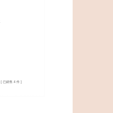
容
[ 已銷售 4 件 ]