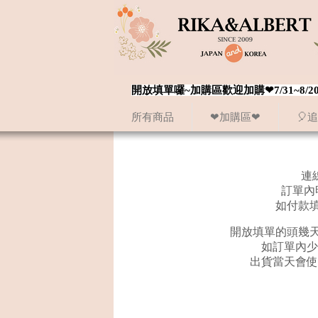
開放填單囉~加購區歡迎加購❤7/31~
所有商品
❤加購區❤
🎈