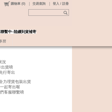
購物車
(
0
)
交易查詢
登入 / 註冊
姐聯繫中~陸續到貨補寄
事曆