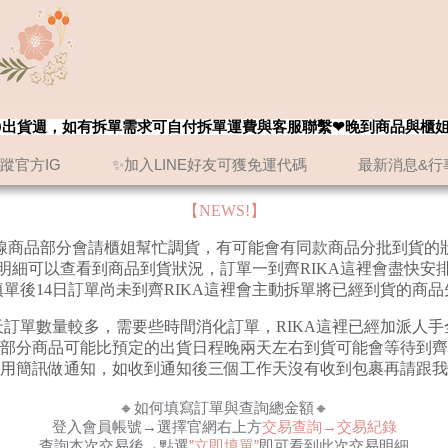
8/20出貨週，如有拆單需求可自付拆單運費與客服聯繫❤晚到商品與櫃
追蹤官方IG
✨加入LINE好友可獲免運代碼
最新消息&行