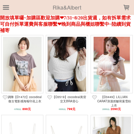
LOADING...
Rika&Albert
上架時間
銷售件數
銷售價格
樣式尺寸篩選
全部樣式
1米白
31BRATOP
成人-黑
BRATOP
黑
1米杏
3黑
兒童-黑
29無袖白
29無袖混灰
全部尺寸
00-M
00-L
00-LL
M
1
2
07-LL
09-M
09-L
調降【D1472】cocodeal
【D3519】cocodeal美背
【D3449】LILLIAN
09-LL
復古電影感海報印花上衣
交叉BRA背心
CARAT浪漫抓皺荷葉雪紡
上衣
899元
799元
2090元
1790元
1590元
2390元
篩選