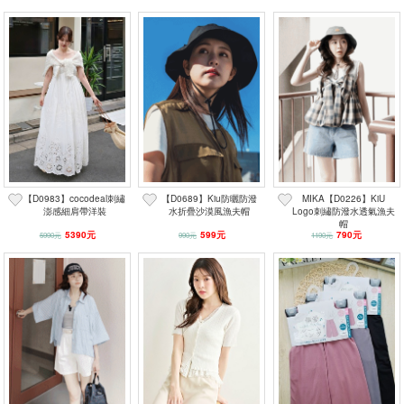
【D0983】cocodeal刺繡
【D0689】Kiu防曬防潑
MIKA【D0226】KiU
澎感細肩帶洋裝
水折疊沙漠風漁夫帽
Logo刺繡防潑水透氣漁夫
帽
5390元
599元
790元
5990元
990元
1190元