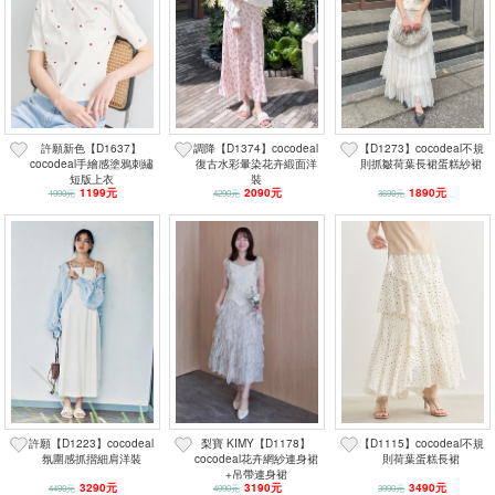
許願新色【D1637】
調降【D1374】cocodeal
【D1273】cocodeal不規
cocodeal手繪感塗鴉刺繡
復古水彩暈染花卉緞面洋
則抓皺荷葉長裙蛋糕紗裙
短版上衣
裝
1199元
2090元
1890元
1990元
4290元
3690元
許願【D1223】cocodeal
梨寶 KIMY【D1178】
【D1115】cocodeal不規
氛圍感抓摺細肩洋裝
cocodeal花卉網紗連身裙
則荷葉蛋糕長裙
+吊帶連身裙
3290元
3190元
3490元
4490元
4990元
3990元