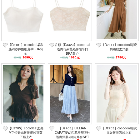
【D3401】cocodeal柔和
許願【D3323】cocodeal
【D2811】cocodeal顯瘦
感網紗彈性細肩帶BRA背
透膚花朵蕾絲彈性平口
抽繩輕柔洋裝
心
BRA背心
1690元
1690元
2790元
1990元
1990元
4690元
【D2785】cocodeal柔美
【D2765】LILLIAN
【D2763】cocodeal層次
V字領針織拼接網紗荷葉
CARAT夢幻印花雙層薄紗
抓皺拼接透紗上衣
下襬上衣
透膚洋裝+針織外套SET