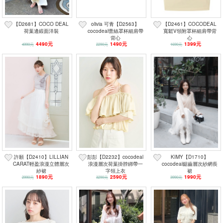
【D2681】COCO DEAL
olivia 可青【D2563】
【D2461】COCODEAL
荷葉邊緞面洋裝
cocodeal蕾絲罩杯細肩帶
寬鬆V領附罩杯細肩帶背
背心
心
4490元
1490元
1399元
4990元
2290元
1690元
許願【D2410】LILLIAN
彭彭【D2232】cocodeal
KIMY【D1710】
CARAT輕盈浪漫立體層次
浪漫層次荷葉掛脖綁帶一
cocodeal鋸齒層次紗網長
紗裙
字領上衣
裙
1890元
2590元
1990元
2990元
3290元
3990元