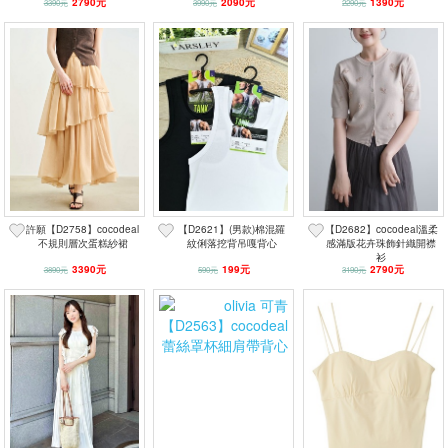
2790元
2090元
1390元
3390元
3990元
2290元
許願【D2758】cocodeal
【D2621】(男款)棉混羅
【D2682】cocodeal溫柔
不規則層次蛋糕紗裙
紋俐落挖背吊嘎背心
感滿版花卉珠飾針織開襟
衫
3390元
199元
2790元
3890元
590元
3190元