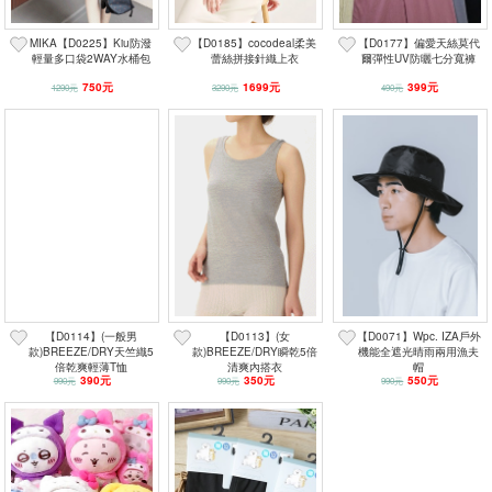
MIKA【D0225】Kiu防潑
【D0185】cocodeal柔美
【D0177】偏愛天絲莫代
輕量多口袋2WAY水桶包
蕾絲拼接針織上衣
爾彈性UV防曬七分寬褲
750元
1699元
399元
1290元
3290元
490元
【D0114】(一般男
【D0113】(女
【D0071】Wpc. IZA戶外
款)BREEZE/DRY天竺織5
款)BREEZE/DRY瞬乾5倍
機能全遮光晴雨兩用漁夫
倍乾爽輕薄T恤
清爽內搭衣
帽
390元
350元
550元
990元
990元
990元