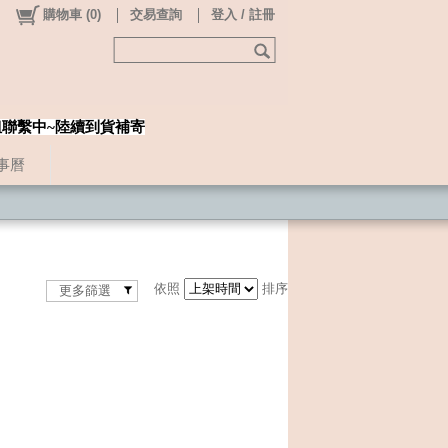
購物車
(
0
)
交易查詢
登入 / 註冊
姐聯繫中~陸續到貨補寄
事曆
依照
排序
更多篩選