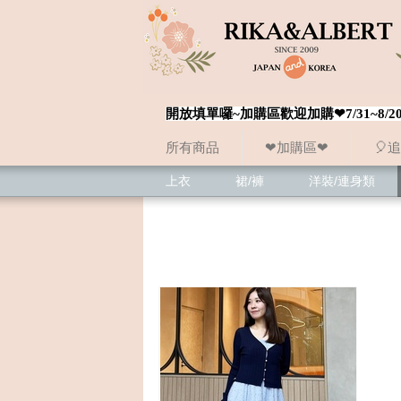
開放填單囉~加購區歡迎加購❤7/31~
所有商品
❤加購區❤
🎈
上衣
裙/褲
洋裝/連身類