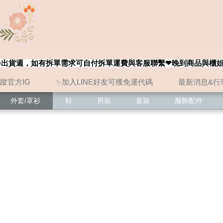
8/20出貨週，如有拆單需求可自付拆單運費與客服聯繫❤晚到商品與櫃
追蹤官方IG
✨加入LINE好友可獲免運代碼
最新消息&行
外套/罩衫
鞋
男裝
童裝
服飾配件