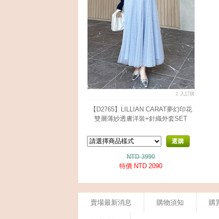
2 人訂購
【D2765】LILLIAN CARAT夢幻印花
雙層薄紗透膚洋裝+針織外套SET
選購
NTD 3990
特價 NTD 2090
賣場最新消息
購物須知
購